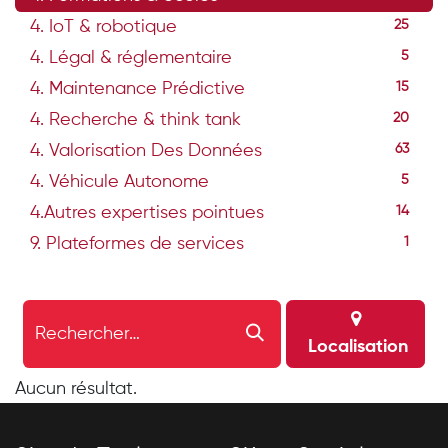
4. IoT & robotique
25
4. Légal & réglementaire
5
4. Maintenance Prédictive
15
4. Recherche & think tank
20
4. Valorisation Des Données
63
4. Véhicule Autonome
5
4.Autres expertises pointues
14
9. Plateformes de services
1
Localisation
Aucun résultat.