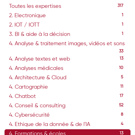
Toutes les expertises
317
2. Electronique
1
2. IOT / IOTT
1
3. BI & aide à la décision
1
4. Analyse & traitement images, vidéos et sons
33
4. Analyse textes et web
13
4. Analyses médicales
10
4. Architecture & Cloud
5
4. Cartographie
11
4. Chatbot
17
4. Conseil & consulting
52
4. Cybersécurité
8
4. Ethique de la donnée & de l'IA
4
4. Formations & écoles
13