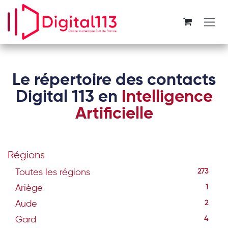
Se rendre au contenu
Le répertoire des contacts
Digital 113 en
Intelligence
Artificielle
Régions
Toutes les régions
273
Ariège
1
Aude
2
Gard
4