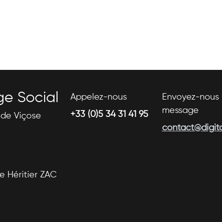
ge Social
Appelez-nous
Envoyez-nous 
message
+33 (0)5 34 31 41 95
s de Viçose
contact@digital
se Héritier ZAC