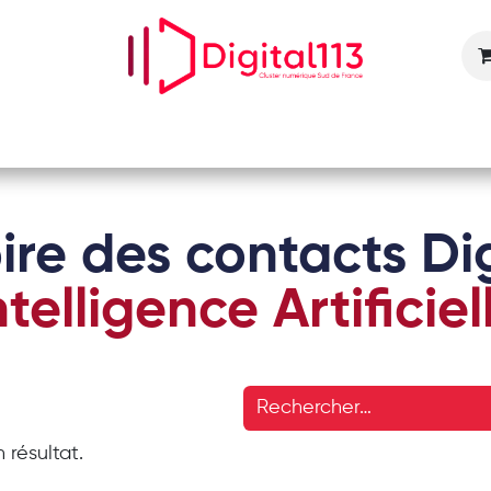
Nos animations
Nos services
Devenir adhérent
ire des contacts Dig
ntelligence Artificiel
 résultat.