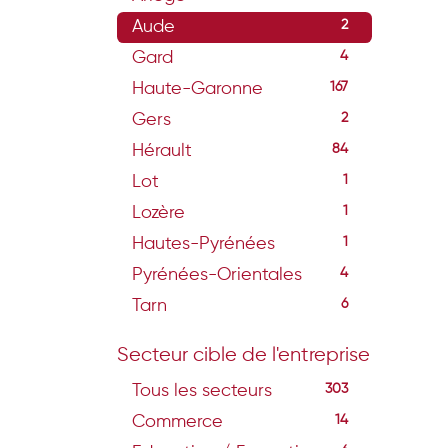
Aude
2
Gard
4
Haute-Garonne
167
Gers
2
Hérault
84
Lot
1
Lozère
1
Hautes-Pyrénées
1
Pyrénées-Orientales
4
Tarn
6
Secteur cible de l'entreprise
Tous les secteurs
303
Commerce
14