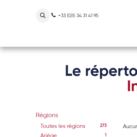
Se rendre au contenu
+33 (0)5 34 31 41 95
Notre collectif
Nos actions
Le réperto
I
Régions
Toutes les régions
273
Aucun
Ariège
1