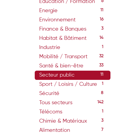
Education / Formation
6
Energie
11
Environnement
16
Finance & Banques
3
Habitat & Bâtiment
14
Industrie
1
Mobilité / Transport
32
Santé & bien-être
33
Secteur public
11
Sport / Loisirs / Culture
1
Sécurité
8
Tous secteurs
142
Télécoms
1
Chimie & Matériaux
3
Alimentation
7