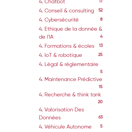
4. Chatbot
17
4. Conseil & consulting
52
4. Cybersécurité
8
4. Ethique de la donnée &
de l'IA
4
4. Formations & écoles
13
4. IoT & robotique
25
4. Légal & réglementaire
5
4. Maintenance Prédictive
15
4. Recherche & think tank
20
4. Valorisation Des
Données
63
4. Véhicule Autonome
5