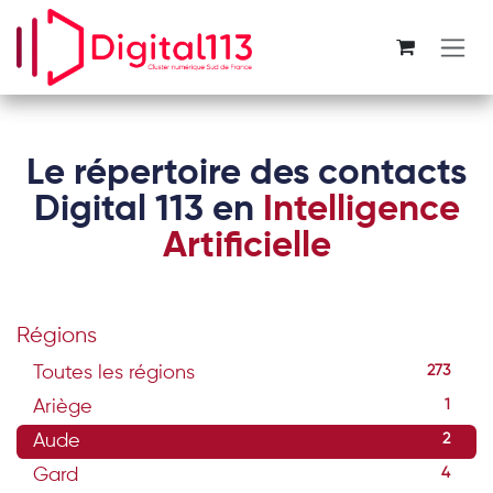
Se rendre au contenu
Le répertoire des contacts
Digital 113 en
Intelligence
Artificielle
Régions
Toutes les régions
273
Ariège
1
Aude
2
Gard
4