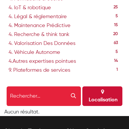
4. IoT & robotique
25
4. Légal & réglementaire
5
4. Maintenance Prédictive
15
4. Recherche & think tank
20
4. Valorisation Des Données
63
4. Véhicule Autonome
5
4.Autres expertises pointues
14
9. Plateformes de services
1
Localisation
Aucun résultat.