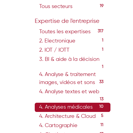
Tous secteurs
19
Expertise de l'entreprise
Toutes les expertises
317
2. Electronique
1
2. IOT / IOTT
1
3. BI & aide à la décision
1
4. Analyse & traitement
images, vidéos et sons
33
4. Analyse textes et web
13
4. Analyses médicales
10
4. Architecture & Cloud
5
4. Cartographie
11