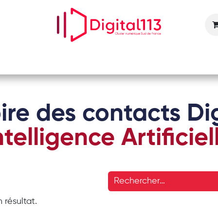
Nos animations
Nos services
Devenir adhérent
ire des contacts Dig
ntelligence Artificiel
 résultat.