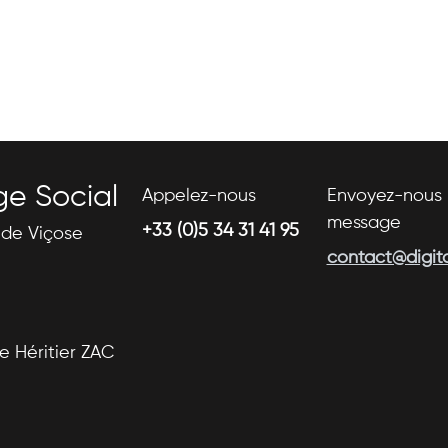
ge Social
Appelez-nous
Envoyez-nous 
message
+33 (0)5 34 31 41 95
s de Viçose
contact@digital
se Héritier ZAC