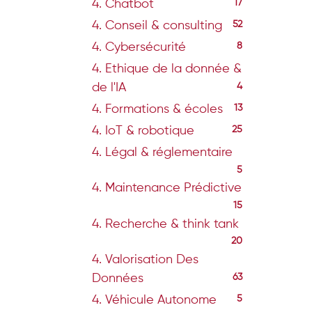
4. Chatbot
17
4. Conseil & consulting
52
4. Cybersécurité
8
4. Ethique de la donnée &
de l'IA
4
4. Formations & écoles
13
4. IoT & robotique
25
4. Légal & réglementaire
5
4. Maintenance Prédictive
15
4. Recherche & think tank
20
4. Valorisation Des
Données
63
4. Véhicule Autonome
5