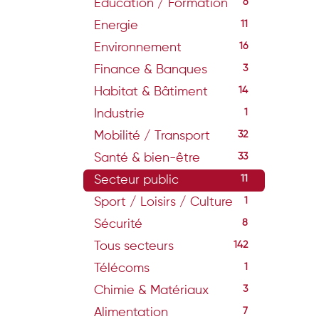
Education / Formation
6
Energie
11
Environnement
16
Finance & Banques
3
Habitat & Bâtiment
14
Industrie
1
Mobilité / Transport
32
Santé & bien-être
33
Secteur public
11
Sport / Loisirs / Culture
1
Sécurité
8
Tous secteurs
142
Télécoms
1
Chimie & Matériaux
3
Alimentation
7