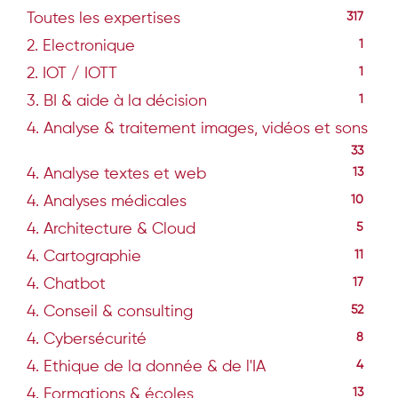
Toutes les expertises
317
2. Electronique
1
2. IOT / IOTT
1
3. BI & aide à la décision
1
4. Analyse & traitement images, vidéos et sons
33
4. Analyse textes et web
13
4. Analyses médicales
10
4. Architecture & Cloud
5
4. Cartographie
11
4. Chatbot
17
4. Conseil & consulting
52
4. Cybersécurité
8
4. Ethique de la donnée & de l'IA
4
4. Formations & écoles
13