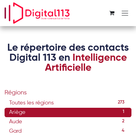
Se rendre au contenu
Le répertoire des contacts
Digital 113 en
Intelligence
Artificielle
Régions
Toutes les régions
273
Ariège
1
Aude
2
Gard
4