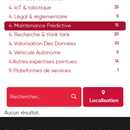
4. IoT & robotique
25
4. Légal & réglementaire
5
4. Maintenance Prédictive
15
4. Recherche & think tank
20
4. Valorisation Des Données
63
4. Véhicule Autonome
5
4.Autres expertises pointues
14
9. Plateformes de services
1
Localisation
Aucun résultat.