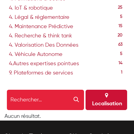
4. IoT & robotique
25
4. Légal & réglementaire
5
4. Maintenance Prédictive
15
4. Recherche & think tank
20
4. Valorisation Des Données
63
4. Véhicule Autonome
5
4.Autres expertises pointues
14
9. Plateformes de services
1
Localisation
Aucun résultat.