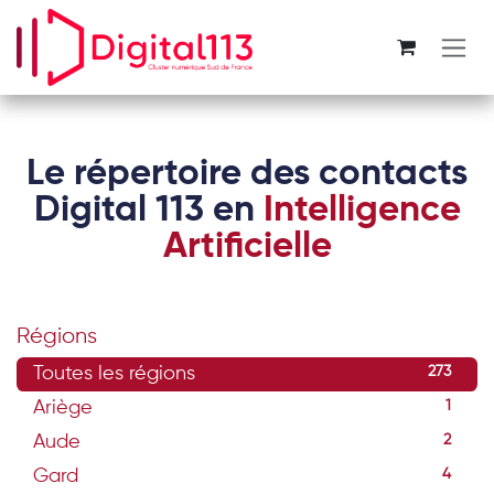
Se rendre au contenu
Le répertoire des contacts
Digital 113 en
Intelligence
Artificielle
Régions
Toutes les régions
273
Ariège
1
Aude
2
Gard
4