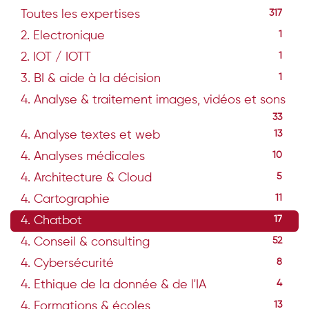
Toutes les expertises
317
2. Electronique
1
2. IOT / IOTT
1
3. BI & aide à la décision
1
4. Analyse & traitement images, vidéos et sons
33
4. Analyse textes et web
13
4. Analyses médicales
10
4. Architecture & Cloud
5
4. Cartographie
11
4. Chatbot
17
4. Conseil & consulting
52
4. Cybersécurité
8
4. Ethique de la donnée & de l'IA
4
4. Formations & écoles
13