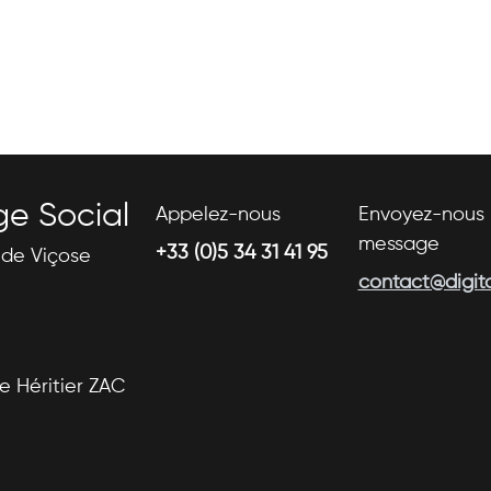
ge Social
Appelez-nous
Envoyez-nous 
message
+33 (0)5 34 31 41 95
s de Viçose
contact@digital
se Héritier ZAC