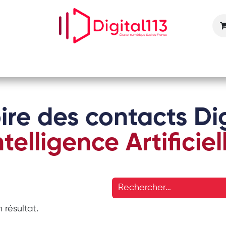
Nos animations
Nos services
Devenir adhérent
ire des contacts Dig
ntelligence Artificiel
 résultat.