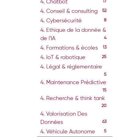
4. Chatbot
17
4. Conseil & consulting
52
4. Cybersécurité
8
4. Ethique de la donnée &
de l'IA
4
4. Formations & écoles
13
4. IoT & robotique
25
4. Légal & réglementaire
5
4. Maintenance Prédictive
15
4. Recherche & think tank
20
4. Valorisation Des
Données
63
4. Véhicule Autonome
5