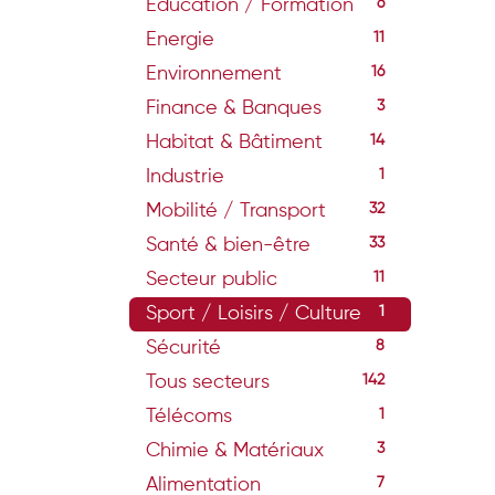
Education / Formation
6
Energie
11
Environnement
16
Finance & Banques
3
Habitat & Bâtiment
14
Industrie
1
Mobilité / Transport
32
Santé & bien-être
33
Secteur public
11
Sport / Loisirs / Culture
1
Sécurité
8
Tous secteurs
142
Télécoms
1
Chimie & Matériaux
3
Alimentation
7