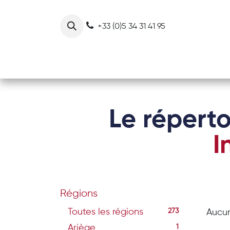
Se rendre au contenu
+33 (0)5 34 31 41 95
Notre collectif
Nos actions
Le réperto
I
Régions
Toutes les régions
273
Aucun
Ariège
1