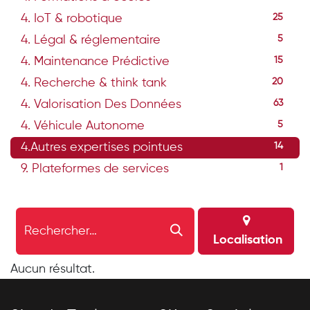
4. IoT & robotique
25
4. Légal & réglementaire
5
4. Maintenance Prédictive
15
4. Recherche & think tank
20
4. Valorisation Des Données
63
4. Véhicule Autonome
5
4.Autres expertises pointues
14
9. Plateformes de services
1
Localisation
Aucun résultat.