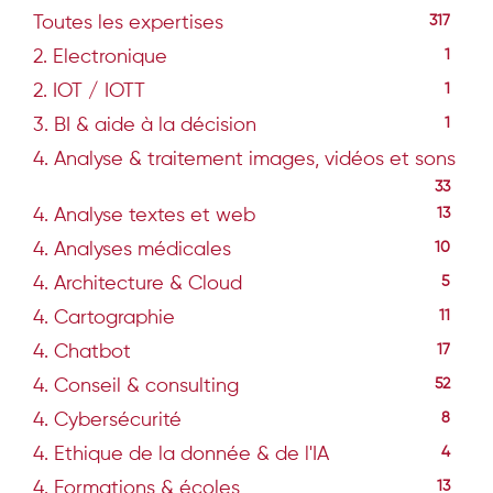
Toutes les expertises
317
2. Electronique
1
2. IOT / IOTT
1
3. BI & aide à la décision
1
4. Analyse & traitement images, vidéos et sons
33
4. Analyse textes et web
13
4. Analyses médicales
10
4. Architecture & Cloud
5
4. Cartographie
11
4. Chatbot
17
4. Conseil & consulting
52
4. Cybersécurité
8
4. Ethique de la donnée & de l'IA
4
4. Formations & écoles
13