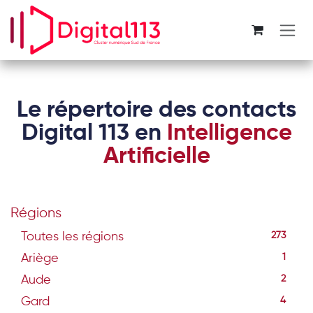
Se rendre au contenu
Le répertoire des contacts
Digital 113 en
Intelligence
Artificielle
Régions
Toutes les régions
273
Ariège
1
Aude
2
Gard
4