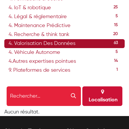
4. IoT & robotique
25
4. Légal & réglementaire
5
4. Maintenance Prédictive
15
4. Recherche & think tank
20
4. Valorisation Des Données
63
4. Véhicule Autonome
5
4.Autres expertises pointues
14
9. Plateformes de services
1
Localisation
Aucun résultat.