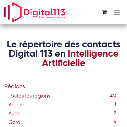
Se rendre au contenu
Le répertoire des contacts
Digital 113 en
Intelligence
Artificielle
Régions
Toutes les régions
273
Ariège
1
Aude
2
Gard
4