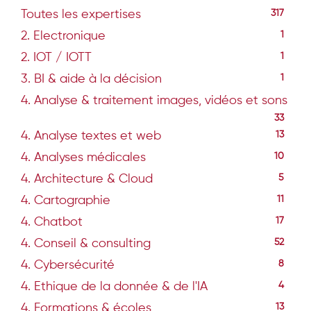
Toutes les expertises
317
2. Electronique
1
2. IOT / IOTT
1
3. BI & aide à la décision
1
4. Analyse & traitement images, vidéos et sons
33
4. Analyse textes et web
13
4. Analyses médicales
10
4. Architecture & Cloud
5
4. Cartographie
11
4. Chatbot
17
4. Conseil & consulting
52
4. Cybersécurité
8
4. Ethique de la donnée & de l'IA
4
4. Formations & écoles
13