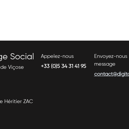
ge Social
Appelez-nous
Envoyez-nous 
message
+33 (0)5 34 31 41 95
s de Viçose
contact@digital
se Héritier ZAC