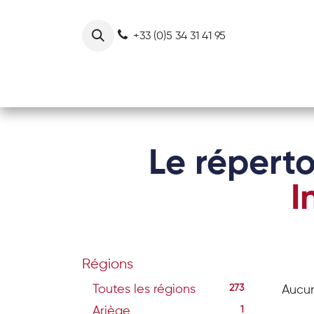
Se rendre au contenu
+33 (0)5 34 31 41 95
Notre collectif
Nos actions
Le réperto
I
Régions
Toutes les régions
273
Aucun
Ariège
1