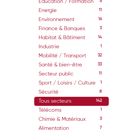
Education / Formation
6
Energie
11
Environnement
16
Finance & Banques
3
Habitat & Bâtiment
14
Industrie
1
Mobilité / Transport
32
Santé & bien-être
33
Secteur public
11
Sport / Loisirs / Culture
1
Sécurité
8
Tous secteurs
142
Télécoms
1
Chimie & Matériaux
3
Alimentation
7