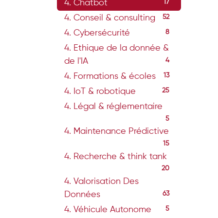
4. Chatbot
17
4. Conseil & consulting
52
4. Cybersécurité
8
4. Ethique de la donnée &
de l'IA
4
4. Formations & écoles
13
4. IoT & robotique
25
4. Légal & réglementaire
5
4. Maintenance Prédictive
15
4. Recherche & think tank
20
4. Valorisation Des
Données
63
4. Véhicule Autonome
5