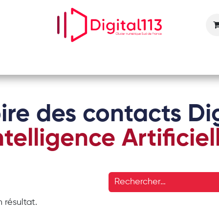
Nos animations
Nos services
Devenir adhérent
ire des contacts Dig
ntelligence Artificiel
 résultat.