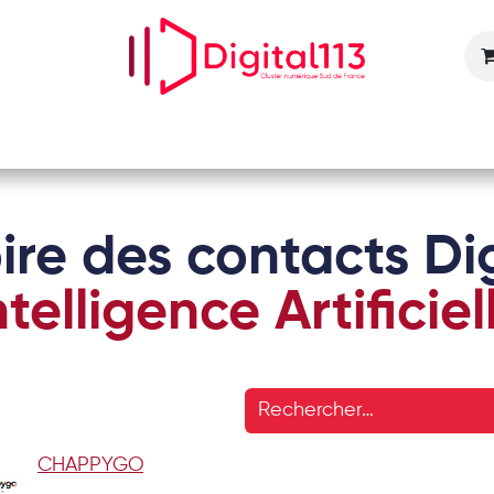
Nos animations
Nos services
Devenir adhérent
ire des contacts Dig
ntelligence Artificiel
CHAPPYGO