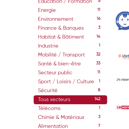
Education / Formation
6
Energie
11
Environnement
16
Finance & Banques
3
Habitat & Bâtiment
14
Industrie
1
Mobilité / Transport
32
Santé & bien-être
33
Secteur public
11
Sport / Loisirs / Culture
1
Sécurité
8
Tous secteurs
142
Télécoms
1
Chimie & Matériaux
3
Alimentation
7