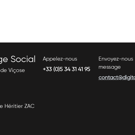
ge Social
Appelez-nous
Envoyez-nous 
message
+33 (0)5 34 31 41 95
s de Viçose
contact@digital
se Héritier ZAC