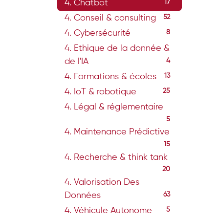
4. Chatbot
17
4. Conseil & consulting
52
4. Cybersécurité
8
4. Ethique de la donnée &
de l'IA
4
4. Formations & écoles
13
4. IoT & robotique
25
4. Légal & réglementaire
5
4. Maintenance Prédictive
15
4. Recherche & think tank
20
4. Valorisation Des
Données
63
4. Véhicule Autonome
5