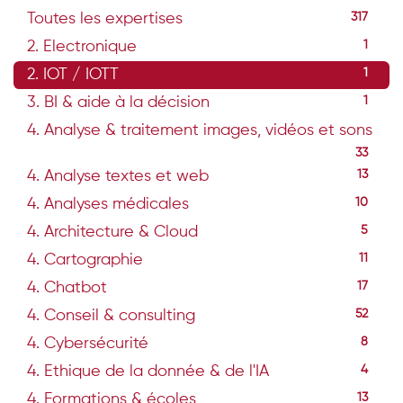
Toutes les expertises
317
2. Electronique
1
2. IOT / IOTT
1
3. BI & aide à la décision
1
4. Analyse & traitement images, vidéos et sons
33
4. Analyse textes et web
13
4. Analyses médicales
10
4. Architecture & Cloud
5
4. Cartographie
11
4. Chatbot
17
4. Conseil & consulting
52
4. Cybersécurité
8
4. Ethique de la donnée & de l'IA
4
4. Formations & écoles
13