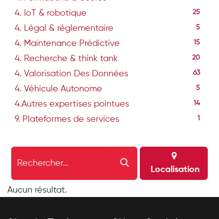
4. IoT & robotique
25
4. Légal & réglementaire
5
4. Maintenance Prédictive
15
4. Recherche & think tank
20
4. Valorisation Des Données
63
4. Véhicule Autonome
5
4.Autres expertises pointues
14
9. Plateformes de services
1
Localisation
Aucun résultat.