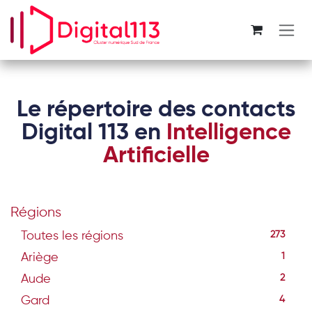
Se rendre au contenu
Le répertoire des contacts
Digital 113 en
Intelligence
Artificielle
Régions
Toutes les régions
273
Ariège
1
Aude
2
Gard
4