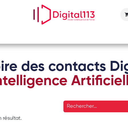
Nos animations
Nos services
Devenir adhérent
ire des contacts Dig
ntelligence Artificiel
 résultat.