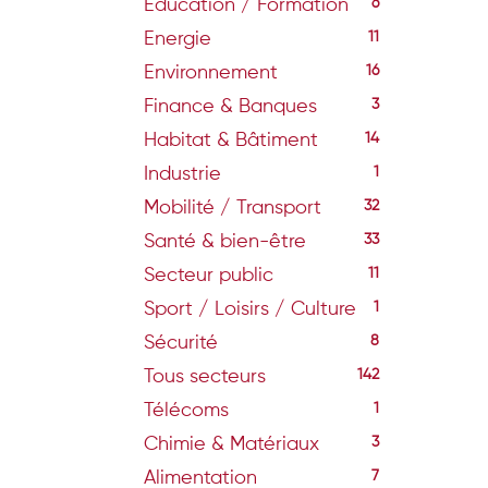
Education / Formation
6
Energie
11
Environnement
16
Finance & Banques
3
Habitat & Bâtiment
14
Industrie
1
Mobilité / Transport
32
Santé & bien-être
33
Secteur public
11
Sport / Loisirs / Culture
1
Sécurité
8
Tous secteurs
142
Télécoms
1
Chimie & Matériaux
3
Alimentation
7