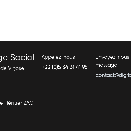
ge Social
Appelez-nous
Envoyez-nous 
message
+33 (0)5 34 31 41 95
s de Viçose
contact@digital
se Héritier ZAC