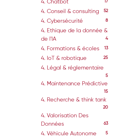
4. Chatbot
17
4. Conseil & consulting
52
4. Cybersécurité
8
4. Ethique de la donnée &
de l'IA
4
4. Formations & écoles
13
4. IoT & robotique
25
4. Légal & réglementaire
5
4. Maintenance Prédictive
15
4. Recherche & think tank
20
4. Valorisation Des
Données
63
4. Véhicule Autonome
5