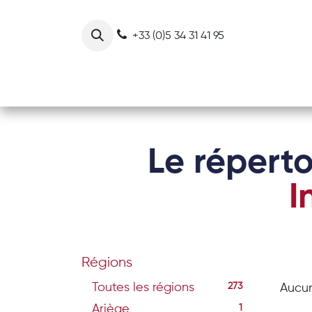
Se rendre au contenu
+33 (0)5 34 31 41 95
Notre collectif
Nos actions
Le réperto
I
Régions
Toutes les régions
273
Aucun
Ariège
1