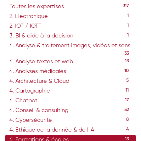
Toutes les expertises
317
2. Electronique
1
2. IOT / IOTT
1
3. BI & aide à la décision
1
4. Analyse & traitement images, vidéos et sons
33
4. Analyse textes et web
13
4. Analyses médicales
10
4. Architecture & Cloud
5
4. Cartographie
11
4. Chatbot
17
4. Conseil & consulting
52
4. Cybersécurité
8
4. Ethique de la donnée & de l'IA
4
4. Formations & écoles
13