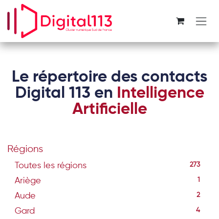
Se rendre au contenu
Le répertoire des contacts
Digital 113 en
Intelligence
Artificielle
Régions
Toutes les régions
273
Ariège
1
Aude
2
Gard
4