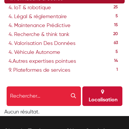
4. IoT & robotique
25
4. Légal & réglementaire
5
4. Maintenance Prédictive
15
4. Recherche & think tank
20
4. Valorisation Des Données
63
4. Véhicule Autonome
5
4.Autres expertises pointues
14
9. Plateformes de services
1
Localisation
Aucun résultat.