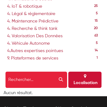
4. IoT & robotique
25
4. Légal & réglementaire
5
4. Maintenance Prédictive
15
4. Recherche & think tank
20
4. Valorisation Des Données
63
4. Véhicule Autonome
5
4.Autres expertises pointues
14
9. Plateformes de services
1
Localisation
Aucun résultat.