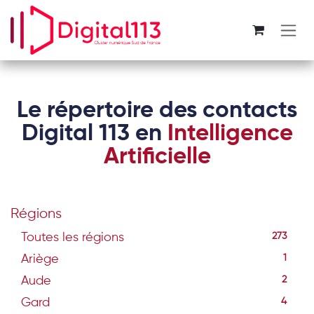
Se rendre au contenu
Le répertoire des contacts
Digital 113 en
Intelligence
Artificielle
Régions
Toutes les régions
273
Ariège
1
Aude
2
Gard
4