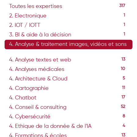
Toutes les expertises
317
2. Electronique
1
2. IOT / IOTT
1
3. BI & aide à la décision
1
4. Analyse & traitement images, vidéos et sons
33
4. Analyse textes et web
13
4. Analyses médicales
10
4. Architecture & Cloud
5
4. Cartographie
11
4. Chatbot
17
4. Conseil & consulting
52
4. Cybersécurité
8
4. Ethique de la donnée & de l'IA
4
4. Formations & écoles
13