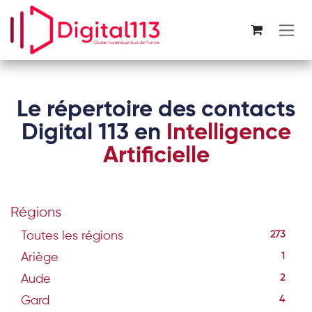
Se rendre au contenu
Le répertoire des contacts
Digital 113 en
Intelligence
Artificielle
Régions
Toutes les régions
273
Ariège
1
Aude
2
Gard
4