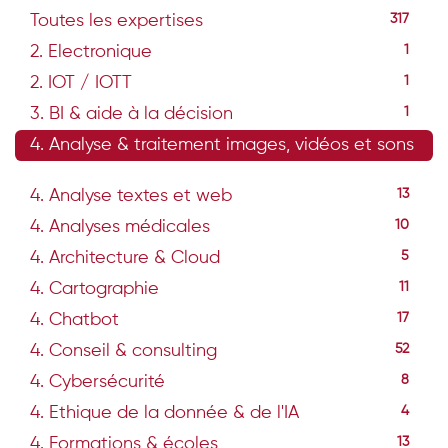
Toutes les expertises
317
2. Electronique
1
2. IOT / IOTT
1
3. BI & aide à la décision
1
4. Analyse & traitement images, vidéos et sons
33
4. Analyse textes et web
13
4. Analyses médicales
10
4. Architecture & Cloud
5
4. Cartographie
11
4. Chatbot
17
4. Conseil & consulting
52
4. Cybersécurité
8
4. Ethique de la donnée & de l'IA
4
4. Formations & écoles
13