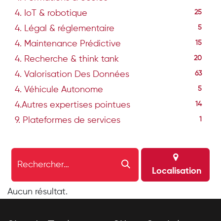
4. IoT & robotique
25
4. Légal & réglementaire
5
4. Maintenance Prédictive
15
4. Recherche & think tank
20
4. Valorisation Des Données
63
4. Véhicule Autonome
5
4.Autres expertises pointues
14
9. Plateformes de services
1
Localisation
Aucun résultat.