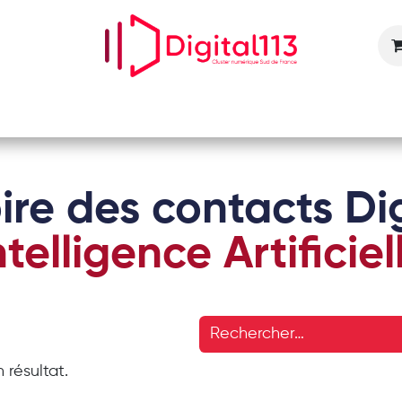
Nos animations
Nos services
Devenir adhérent
ire des contacts Dig
ntelligence Artificiel
 résultat.