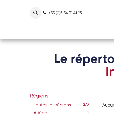
Se rendre au contenu
+33 (0)5 34 31 41 95
Notre collectif
Nos actions
Le réperto
I
Régions
Toutes les régions
273
Aucun
Ariège
1