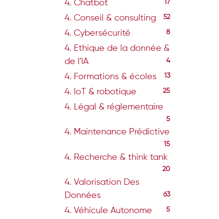
4. Chatbot
17
4. Conseil & consulting
52
4. Cybersécurité
8
4. Ethique de la donnée &
de l'IA
4
4. Formations & écoles
13
4. IoT & robotique
25
4. Légal & réglementaire
5
4. Maintenance Prédictive
15
4. Recherche & think tank
20
4. Valorisation Des
Données
63
4. Véhicule Autonome
5