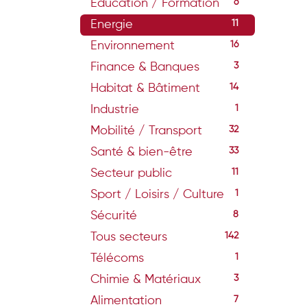
Education / Formation
6
Energie
11
Environnement
16
Finance & Banques
3
Habitat & Bâtiment
14
Industrie
1
Mobilité / Transport
32
Santé & bien-être
33
Secteur public
11
Sport / Loisirs / Culture
1
Sécurité
8
Tous secteurs
142
Télécoms
1
Chimie & Matériaux
3
Alimentation
7