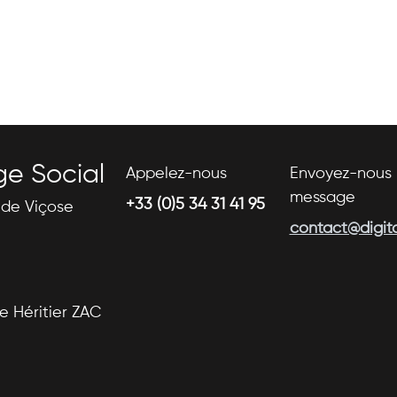
ge Social
Appelez-nous
Envoyez-nous 
message
+33 (0)5 34 31 41 95
s de Viçose
contact@digital
se Héritier ZAC