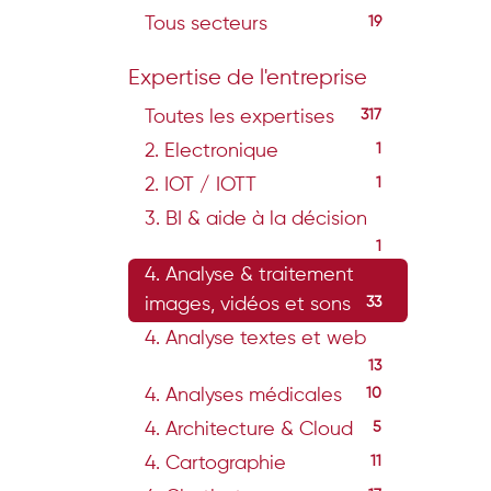
Tous secteurs
19
Expertise de l'entreprise
Toutes les expertises
317
2. Electronique
1
2. IOT / IOTT
1
3. BI & aide à la décision
1
4. Analyse & traitement
images, vidéos et sons
33
4. Analyse textes et web
13
4. Analyses médicales
10
4. Architecture & Cloud
5
4. Cartographie
11