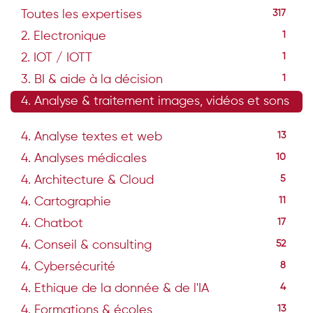
Toutes les expertises
317
2. Electronique
1
2. IOT / IOTT
1
3. BI & aide à la décision
1
4. Analyse & traitement images, vidéos et sons
33
4. Analyse textes et web
13
4. Analyses médicales
10
4. Architecture & Cloud
5
4. Cartographie
11
4. Chatbot
17
4. Conseil & consulting
52
4. Cybersécurité
8
4. Ethique de la donnée & de l'IA
4
4. Formations & écoles
13