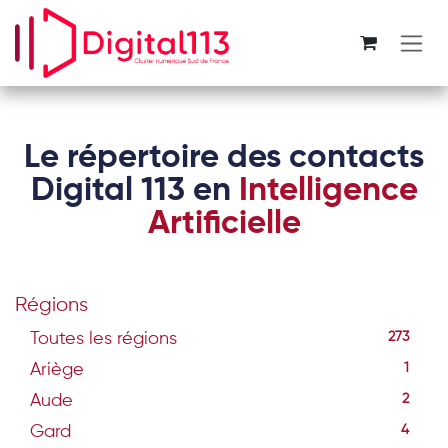
Se rendre au contenu
Le répertoire des contacts
Digital 113 en
Intelligence
Artificielle
Régions
Toutes les régions
273
Ariège
1
Aude
2
Gard
4