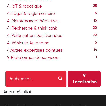
4. IoT & robotique
25
4. Légal & réglementaire
5
4. Maintenance Prédictive
15
4. Recherche & think tank
20
4. Valorisation Des Données
63
4. Véhicule Autonome
5
4.Autres expertises pointues
14
9. Plateformes de services
1
Localisation
Aucun résultat.