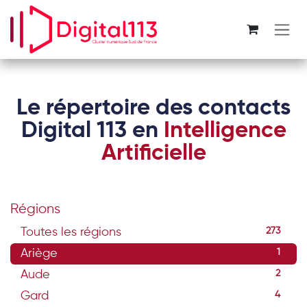
Se rendre au contenu
Le répertoire des contacts
Digital 113 en
Intelligence
Artificielle
Régions
Toutes les régions
273
Ariège
1
Aude
2
Gard
4