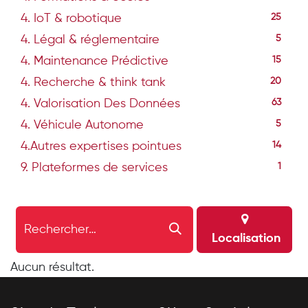
4. IoT & robotique
25
4. Légal & réglementaire
5
4. Maintenance Prédictive
15
4. Recherche & think tank
20
4. Valorisation Des Données
63
4. Véhicule Autonome
5
4.Autres expertises pointues
14
9. Plateformes de services
1
Localisation
Aucun résultat.