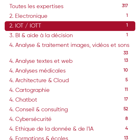
Toutes les expertises
317
2. Electronique
1
2. IOT / IOTT
1
3. BI & aide à la décision
1
4. Analyse & traitement images, vidéos et sons
33
4. Analyse textes et web
13
4. Analyses médicales
10
4. Architecture & Cloud
5
4. Cartographie
11
4. Chatbot
17
4. Conseil & consulting
52
4. Cybersécurité
8
4. Ethique de la donnée & de l'IA
4
4. Formations & écoles
13