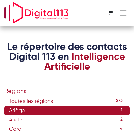
Se rendre au contenu
Le répertoire des contacts
Digital 113 en
Intelligence
Artificielle
Régions
Toutes les régions
273
Ariège
1
Aude
2
Gard
4