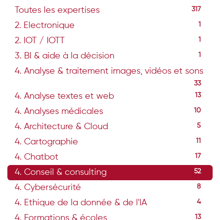
Toutes les expertises
317
2. Electronique
1
2. IOT / IOTT
1
3. BI & aide à la décision
1
4. Analyse & traitement images, vidéos et sons
33
4. Analyse textes et web
13
4. Analyses médicales
10
4. Architecture & Cloud
5
4. Cartographie
11
4. Chatbot
17
4. Conseil & consulting
52
4. Cybersécurité
8
4. Ethique de la donnée & de l'IA
4
4. Formations & écoles
13