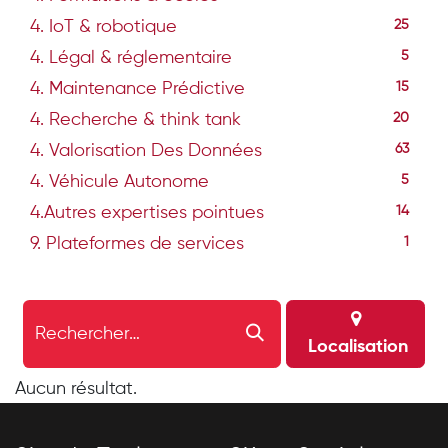
4. IoT & robotique
25
4. Légal & réglementaire
5
4. Maintenance Prédictive
15
4. Recherche & think tank
20
4. Valorisation Des Données
63
4. Véhicule Autonome
5
4.Autres expertises pointues
14
9. Plateformes de services
1
Localisation
Aucun résultat.