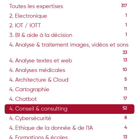
Toutes les expertises
317
2. Electronique
1
2. IOT / IOTT
1
3. BI & aide à la décision
1
4. Analyse & traitement images, vidéos et sons
33
4. Analyse textes et web
13
4. Analyses médicales
10
4. Architecture & Cloud
5
4. Cartographie
11
4. Chatbot
17
4. Conseil & consulting
52
4. Cybersécurité
8
4. Ethique de la donnée & de l'IA
4
4. Formations & écoles
13