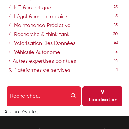
4. IoT & robotique
25
4. Légal & réglementaire
5
4. Maintenance Prédictive
15
4. Recherche & think tank
20
4. Valorisation Des Données
63
4. Véhicule Autonome
5
4.Autres expertises pointues
14
9. Plateformes de services
1
Localisation
Aucun résultat.