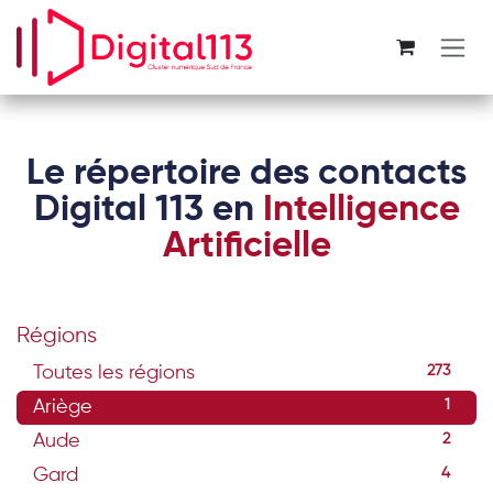
Se rendre au contenu
Le répertoire des contacts
Digital 113 en
Intelligence
Artificielle
Régions
Toutes les régions
273
Ariège
1
Aude
2
Gard
4