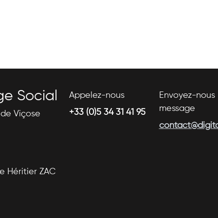
ge Social
Appelez-nous
Envoyez-nous 
message
+33 (0)5 34 31 41 95
s de Viçose
contact@digital
se Héritier ZAC