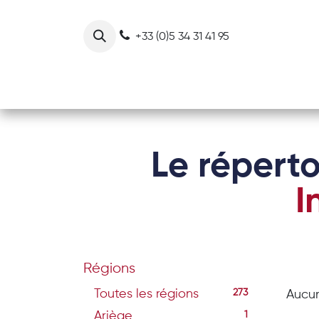
Se rendre au contenu
+33 (0)5 34 31 41 95
Notre collectif
Nos actions
Le réperto
I
Régions
Toutes les régions
273
Aucun
Ariège
1