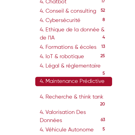
4. Chatbot
17
4. Conseil & consulting
52
4. Cybersécurité
8
4. Ethique de la donnée &
de l'IA
4
4. Formations & écoles
13
4. IoT & robotique
25
4. Légal & réglementaire
5
4. Maintenance Prédictive
15
4. Recherche & think tank
20
4. Valorisation Des
Données
63
4. Véhicule Autonome
5