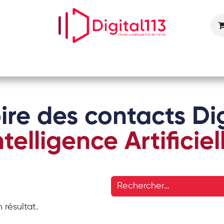
Nos animations
Nos services
Devenir adhérent
ire des contacts Dig
ntelligence Artificiel
 résultat.