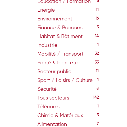
Education / Formation
6
Energie
11
Environnement
16
Finance & Banques
3
Habitat & Bâtiment
14
Industrie
1
Mobilité / Transport
32
Santé & bien-être
33
Secteur public
11
Sport / Loisirs / Culture
1
Sécurité
8
Tous secteurs
142
Télécoms
1
Chimie & Matériaux
3
Alimentation
7