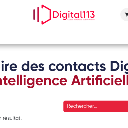
Nos animations
Nos services
Devenir adhérent
ire des contacts Dig
ntelligence Artificiel
 résultat.