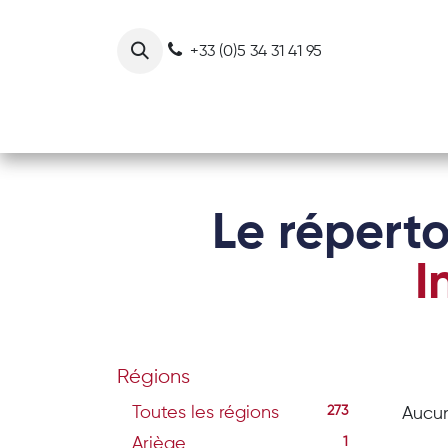
Se rendre au contenu
+33 (0)5 34 31 41 95
Notre collectif
Nos actions
Le réperto
I
Régions
Toutes les régions
273
Aucun
Ariège
1