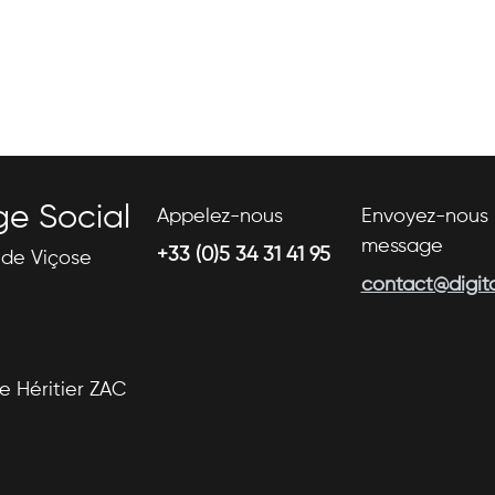
ge Social
Appelez-nous
Envoyez-nous 
message
+33 (0)5 34 31 41 95
s de Viçose
contact@digital
se Héritier ZAC