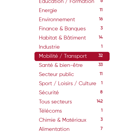
Education / Formation
6
Energie
11
Environnement
16
Finance & Banques
3
Habitat & Bâtiment
14
Industrie
1
Mobilité / Transport
32
Santé & bien-être
33
Secteur public
11
Sport / Loisirs / Culture
1
Sécurité
8
Tous secteurs
142
Télécoms
1
Chimie & Matériaux
3
Alimentation
7