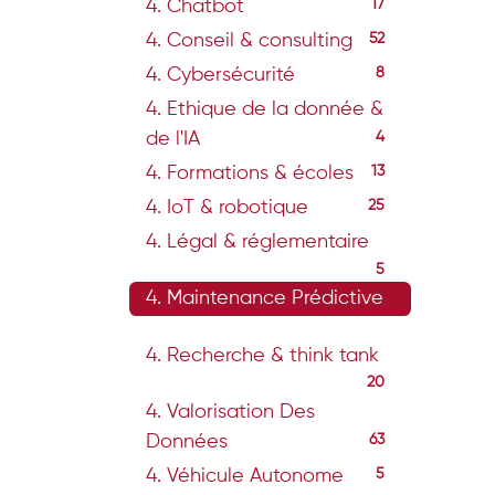
4. Chatbot
17
4. Conseil & consulting
52
4. Cybersécurité
8
4. Ethique de la donnée &
de l'IA
4
4. Formations & écoles
13
4. IoT & robotique
25
4. Légal & réglementaire
5
4. Maintenance Prédictive
15
4. Recherche & think tank
20
4. Valorisation Des
Données
63
4. Véhicule Autonome
5