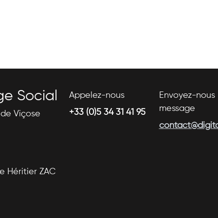
ge Social
Appelez-nous
Envoyez-nous 
message
+33 (0)5 34 31 41 95
s de Viçose
contact@digital
se Héritier ZAC