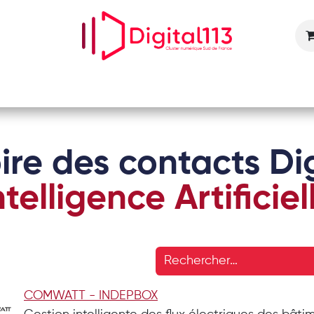
Nos animations
Nos services
Devenir adhérent
ire des contacts Dig
ntelligence Artificiel
COMWATT - INDEPBOX