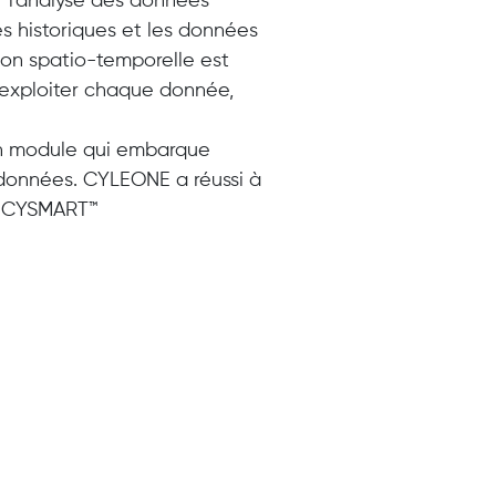
r l'analyse des données
es historiques et les données
ion spatio-temporelle est
 exploiter chaque donnée,
un module qui embarque
s données. CYLEONE a réussi à
e CYSMART™