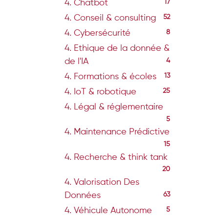
4. Chatbot
17
4. Conseil & consulting
52
4. Cybersécurité
8
4. Ethique de la donnée &
de l'IA
4
4. Formations & écoles
13
4. IoT & robotique
25
4. Légal & réglementaire
5
4. Maintenance Prédictive
15
4. Recherche & think tank
20
4. Valorisation Des
Données
63
4. Véhicule Autonome
5