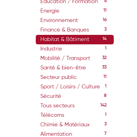
Education / Formation
6
Energie
11
Environnement
16
Finance & Banques
3
Habitat & Bâtiment
14
Industrie
1
Mobilité / Transport
32
Santé & bien-être
33
Secteur public
11
Sport / Loisirs / Culture
1
Sécurité
8
Tous secteurs
142
Télécoms
1
Chimie & Matériaux
3
Alimentation
7