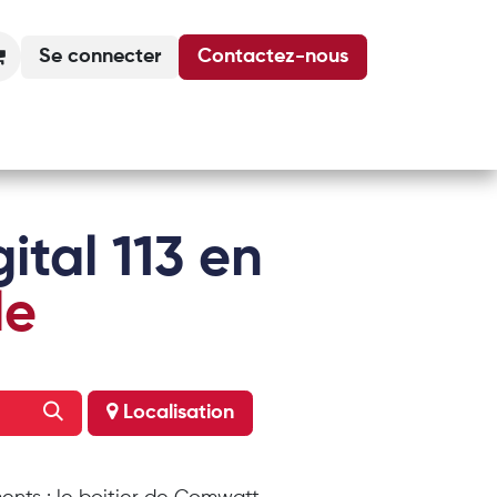
Se connecter
Contactez-nous
Actualités
Podcasts
Agenda
ital 113 en
le
Localisation