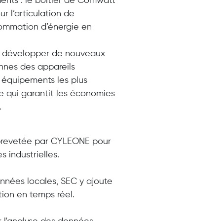
ments : le boitier de Comwatt
ur l’articulation de
ommation d’énergie en
pour développer de nouveaux
annes des appareils
s équipements les plus
e qui garantit les économies
.
brevetée par CYLEONE pour
 industrielles.
nnées locales, SEC y ajoute
ation en temps réel.