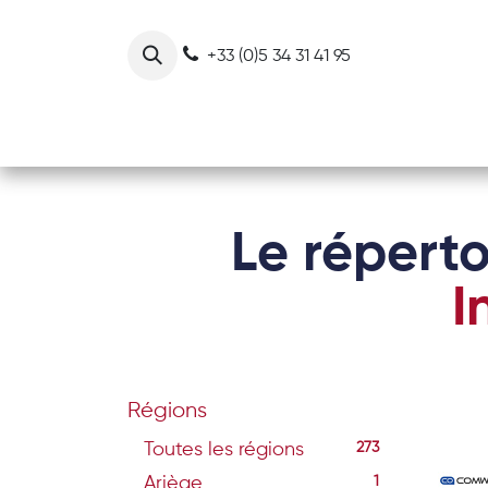
Se rendre au contenu
+33 (0)5 34 31 41 95
Notre collectif
Nos actions
Le réperto
I
Régions
Toutes les régions
273
Ariège
1