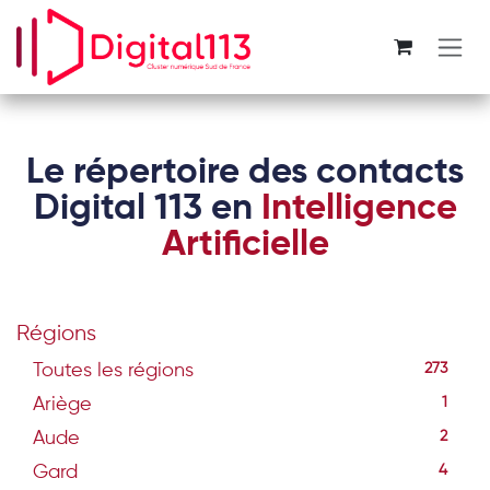
Se rendre au contenu
Le répertoire des contacts
Digital 113 en
Intelligence
Artificielle
Régions
Toutes les régions
273
Ariège
1
Aude
2
Gard
4