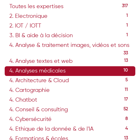
Toutes les expertises
317
2. Electronique
1
2. IOT / IOTT
1
3. BI & aide à la décision
1
4. Analyse & traitement images, vidéos et sons
33
4. Analyse textes et web
13
4. Analyses médicales
10
4. Architecture & Cloud
5
4. Cartographie
11
4. Chatbot
17
4. Conseil & consulting
52
4. Cybersécurité
8
4. Ethique de la donnée & de l'IA
4
4. Formations & écoles
13