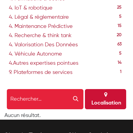
4. IoT & robotique
25
4. Légal & réglementaire
5
4. Maintenance Prédictive
15
4. Recherche & think tank
20
4. Valorisation Des Données
63
4. Véhicule Autonome
5
4.Autres expertises pointues
14
9. Plateformes de services
1
Localisation
Aucun résultat.