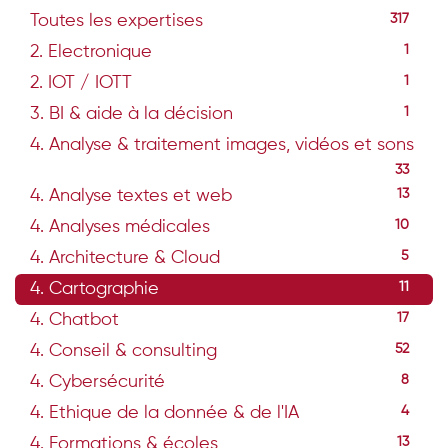
Toutes les expertises
317
2. Electronique
1
2. IOT / IOTT
1
3. BI & aide à la décision
1
4. Analyse & traitement images, vidéos et sons
33
4. Analyse textes et web
13
4. Analyses médicales
10
4. Architecture & Cloud
5
4. Cartographie
11
4. Chatbot
17
4. Conseil & consulting
52
4. Cybersécurité
8
4. Ethique de la donnée & de l'IA
4
4. Formations & écoles
13