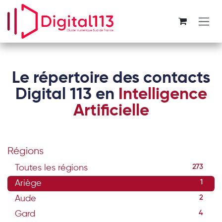
Se rendre au contenu
Le répertoire des contacts
Digital 113 en
Intelligence
Artificielle
Régions
Toutes les régions
273
Ariège
1
Aude
2
Gard
4