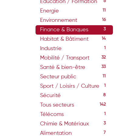
Education / Formation
6
Energie
11
Environnement
16
Finance & Banques
3
Habitat & Bâtiment
14
Industrie
1
Mobilité / Transport
32
Santé & bien-être
33
Secteur public
11
Sport / Loisirs / Culture
1
Sécurité
8
Tous secteurs
142
Télécoms
1
Chimie & Matériaux
3
Alimentation
7