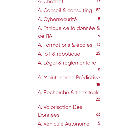
4. Chatbot
17
4. Conseil & consulting
52
4. Cybersécurité
8
4. Ethique de la donnée &
de l'IA
4
4. Formations & écoles
13
4. IoT & robotique
25
4. Légal & réglementaire
5
4. Maintenance Prédictive
15
4. Recherche & think tank
20
4. Valorisation Des
Données
63
4. Véhicule Autonome
5