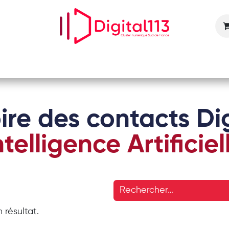
Nos animations
Nos services
Devenir adhérent
ire des contacts Dig
ntelligence Artificiel
 résultat.