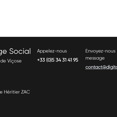
ge Social
Appelez-nous
Envoyez-nous 
message
+33 (0)5 34 31 41 95
s de Viçose
contact@digital
se Héritier ZAC