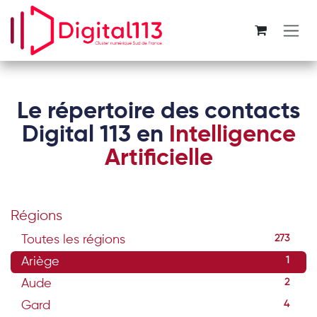
Se rendre au contenu
Le répertoire des contacts
Digital 113 en
Intelligence
Artificielle
Régions
Toutes les régions
273
Ariège
1
Aude
2
Gard
4