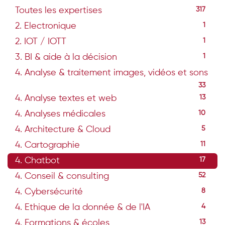
Toutes les expertises
317
2. Electronique
1
2. IOT / IOTT
1
3. BI & aide à la décision
1
4. Analyse & traitement images, vidéos et sons
33
4. Analyse textes et web
13
4. Analyses médicales
10
4. Architecture & Cloud
5
4. Cartographie
11
4. Chatbot
17
4. Conseil & consulting
52
4. Cybersécurité
8
4. Ethique de la donnée & de l'IA
4
4. Formations & écoles
13