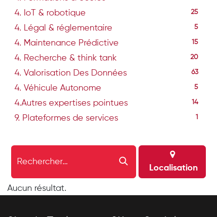
4. IoT & robotique
25
4. Légal & réglementaire
5
4. Maintenance Prédictive
15
4. Recherche & think tank
20
4. Valorisation Des Données
63
4. Véhicule Autonome
5
4.Autres expertises pointues
14
9. Plateformes de services
1
Localisation
Aucun résultat.