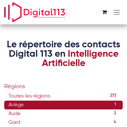
Se rendre au contenu
Le répertoire des contacts
Digital 113 en
Intelligence
Artificielle
Régions
Toutes les régions
273
Ariège
1
Aude
2
Gard
4