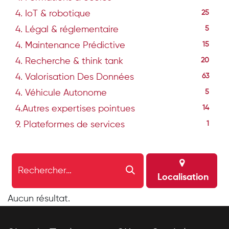
4. IoT & robotique
25
4. Légal & réglementaire
5
4. Maintenance Prédictive
15
4. Recherche & think tank
20
4. Valorisation Des Données
63
4. Véhicule Autonome
5
4.Autres expertises pointues
14
9. Plateformes de services
1
Localisation
Aucun résultat.