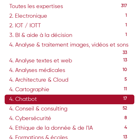
Toutes les expertises
317
2. Electronique
1
2. IOT / IOTT
1
3. BI & aide à la décision
1
4. Analyse & traitement images, vidéos et sons
33
4. Analyse textes et web
13
4. Analyses médicales
10
4. Architecture & Cloud
5
4. Cartographie
11
4. Chatbot
17
4. Conseil & consulting
52
4. Cybersécurité
8
4. Ethique de la donnée & de l'IA
4
4. Formations & écoles
13