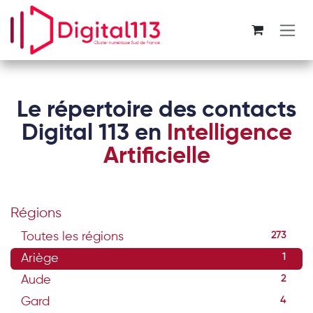
Se rendre au contenu
Le répertoire des contacts
Digital 113 en
Intelligence
Artificielle
Régions
Toutes les régions
273
Ariège
1
Aude
2
Gard
4