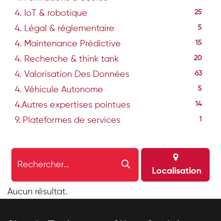
4. IoT & robotique
25
4. Légal & réglementaire
5
4. Maintenance Prédictive
15
4. Recherche & think tank
20
4. Valorisation Des Données
63
4. Véhicule Autonome
5
4.Autres expertises pointues
14
9. Plateformes de services
1
Localisation
Aucun résultat.