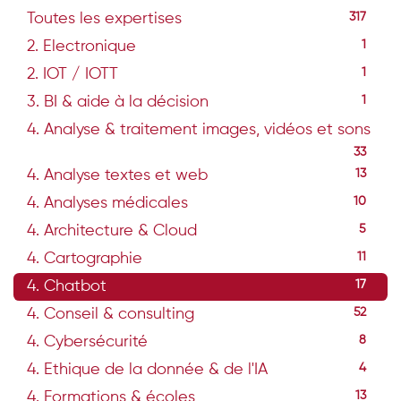
Toutes les expertises
317
2. Electronique
1
2. IOT / IOTT
1
3. BI & aide à la décision
1
4. Analyse & traitement images, vidéos et sons
33
4. Analyse textes et web
13
4. Analyses médicales
10
4. Architecture & Cloud
5
4. Cartographie
11
4. Chatbot
17
4. Conseil & consulting
52
4. Cybersécurité
8
4. Ethique de la donnée & de l'IA
4
4. Formations & écoles
13