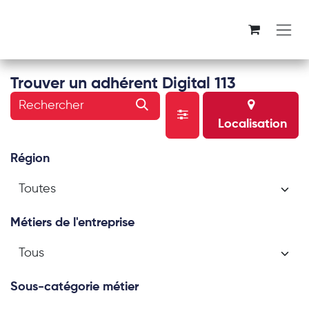
Se rendre au contenu
Trouver un adhérent Digital 113
Localisation
Région
Métiers de l'entreprise
Sous-catégorie métier